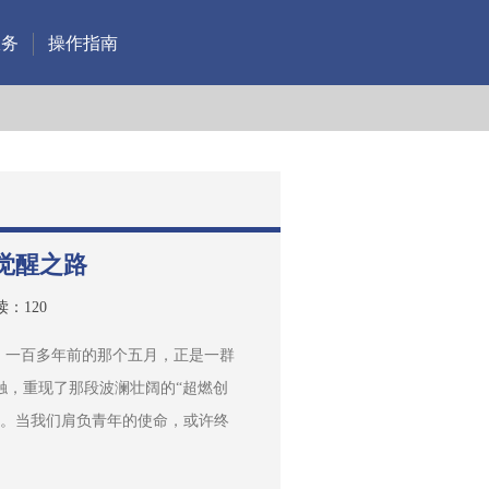
服务
操作指南
觉醒之路
读：
120
。一百多年前的那个五月，正是一群
触，重现了那段波澜壮阔的“超燃创
子。当我们肩负青年的使命，或许终