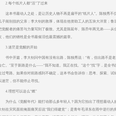
2.每个纸片人都“活”了过来
这本书最动人之处，是让历史人物不再是扁平的“纸片人”。陈独秀不
儿子闹别扭的父亲；李大钊的敦厚，体现在他资助工人的五块大洋里；鲁
把觉醒者的痛苦与力量写到了极致。尤其是陈延年、陈乔年两兄弟——从
义，他们的牺牲是全书最催泪也最震撼的篇章。
3.迷茫是觉醒的开始
书中开篇，李大钊问中国有没有出路，陈独秀说：“有，但出路不是
会亡。”至于新路是什么——“我不知道。我正在找。”这个“找”字，是全
走过弯路。如果你对前路感到不确定，这本书会告诉你：思考、探索、试
以迷茫，但不能停止寻找。
4.理想可以这么“燃”
为什么《觉醒年代》能打动那么多年轻人？因为它拍出了理想最动人
大钊在灾民面前掩面痛哭后说“我们得建党”；是青年毛泽东在雨中逆行的