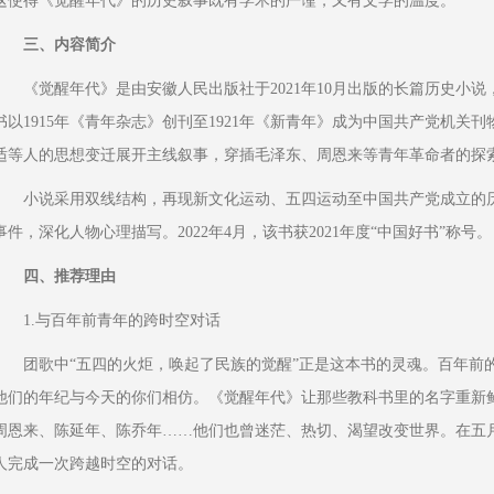
这使得《觉醒年代》的历史叙事既有学术的严谨，又有文学的温度。
三、内容简介
《觉醒年代》是由安徽人民出版社于2021年10月出版的长篇历史小
书以1915年《青年杂志》创刊至1921年《新青年》成为中国共产党机关
适等人的思想变迁展开主线叙事，穿插毛泽东、周恩来等青年革命者的探
小说采用双线结构，再现新文化运动、五四运动至中国共产党成立的
事件，深化人物心理描写。2022年4月，该书获2021年度“中国好书”称号。
四、推荐理由
1.与百年前青年的跨时空对话
团歌中“五四的火炬，唤起了民族的觉醒”正是这本书的灵魂。百年前
他们的年纪与今天的你们相仿。《觉醒年代》让那些教科书里的名字重新
周恩来、陈延年、陈乔年……他们也曾迷茫、热切、渴望改变世界。在五
人完成一次跨越时空的对话。