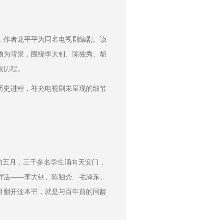
说，作者龙平平为同名电视剧编剧。该
刊物为背景，围绕李大钊、陈独秀、胡
索历程。
历史进程，补充电视剧未呈现的细节
的五月，三千多名学生涌向天安门，
鲜活——李大钊、陈独秀、毛泽东、
月翻开这本书，就是与百年前的同龄