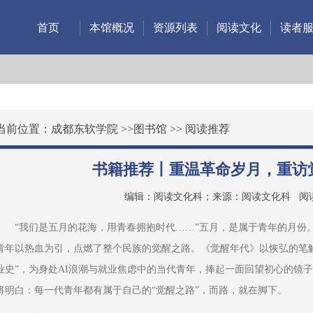
首页
本馆概况
资源列表
阅读文化
读者
当前位置：
成都东软学院
>>
图书馆
>>
阅读推荐
书籍推荐丨重温革命岁月，重访
编辑：阅读文化科；来源：阅读文化科
阅
“我们是五月的花海，用青春拥抱时代……”五月，是属于青年的月份
青年以热血为引，点燃了整个民族的觉醒之路。《觉醒年代》以恢弘的笔
业史”，为身处AI浪潮与就业焦虑中的当代青年，捧起一面回望初心的镜
将明白：每一代青年都有属于自己的“觉醒之路”，而路，就在脚下。