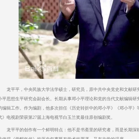
龙平平，中央民族大学法学硕士，研究员，原中共中央党史和文献研
小平思想生平研究会副会长。长期从事邓小平理论和党的当代文献编辑研
的编辑工作。作为编剧，他多次担任《历史转折中的邓小平》《邓小平》
代》电视剧荣获第27届上海电视节白玉兰奖最佳原创编剧奖。
龙平平的创作有一个鲜明特点：他不是书斋里的研究者，而是长期深耕