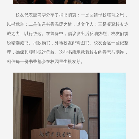
校友代表唐习雯分享了捐书初衷：一是回馈母校培育之恩，
以书载道；二是传递书香温暖之情，以文化人；三是凝聚校友赤
诚之力，以行致远。在筹备中，倡议发出后反响热烈，校友们纷
纷精选藏书、捐款购书，外地校友邮寄图书。校友会逐一登记整
理，确保其顺利抵达母校。这些书籍承载着校友的眷恋与期许，
相信每一份书香都会在校园里生根发芽。