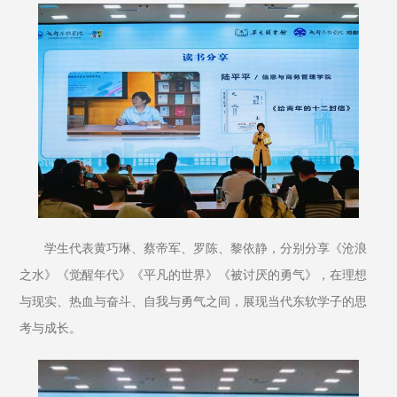
学生代表黄巧琳、蔡帝军、罗陈、黎依静，分别分享《沧浪
之水》《觉醒年代》《平凡的世界》《被讨厌的勇气》，在理想
与现实、热血与奋斗、自我与勇气之间，展现当代东软学子的思
考与成长。