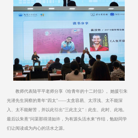
教师代表陆平平老师分享《给青年的十二封信》。她援引朱
光潜先生洞察的青年“四太”——太贪容易、太浮浅、太不能深
入、太不能耐苦，并以此引出“三此主义”：此生、此时、此地。
最后以朱熹“问渠那得清如许，为有源头活水来”作结，勉励同学
们让阅读成为内心的活水之源。