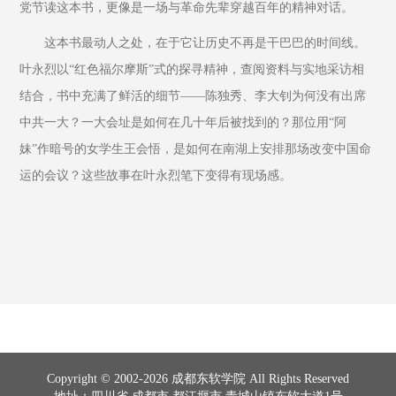
党节读这本书，更像是一场与革命先辈穿越百年的精神对话。
这本书最动人之处，在于它让历史不再是干巴巴的时间线。
叶永烈以“红色福尔摩斯”式的探寻精神，查阅资料与实地采访相
结合，书中充满了鲜活的细节——陈独秀、李大钊为何没有出席
中共一大？一大会址是如何在几十年后被找到的？那位用“阿
妹”作暗号的女学生王会悟，是如何在南湖上安排那场改变中国命
运的会议？这些故事在叶永烈笔下变得有现场感。
Copyright © 2002-2026 成都东软学院 All Rights Reserved