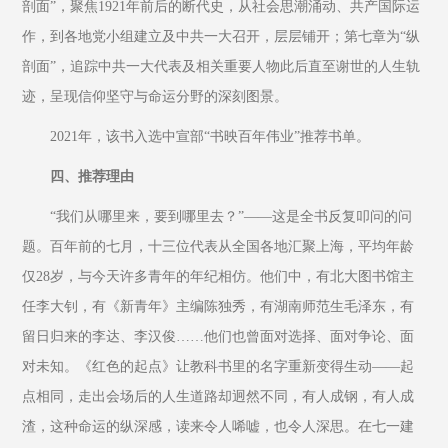
剖面”，聚焦1921年前后的断代史，从社会思潮涌动、共产国际运
作，到各地党小组建立及中共一大召开，层层铺开；第七章为“纵
剖面”，追踪中共一大代表及相关重要人物此后直至谢世的人生轨
迹，呈现信仰坚守与命运分野的深刻图景。
2021年，该书入选中宣部“书映百年伟业”推荐书单。
四、推荐理由
“我们从哪里来，要到哪里去？”——这是全书反复叩问的问
题。百年前的七月，十三位代表从全国各地汇聚上海，平均年龄
仅28岁，与今天许多青年的年纪相仿。他们中，有北大图书馆主
任李大钊，有《新青年》主编陈独秀，有湖南师范生毛泽东，有
留日归来的李达、李汉俊……他们也曾面对选择、面对争论、面
对未知。《红色的起点》让教科书里的名字重新变得生动——起
点相同，走出会场后的人生道路却迥然不同，有人成钢，有人成
渣，这种命运的纵深感，读来令人唏嘘，也令人深思。在七一建