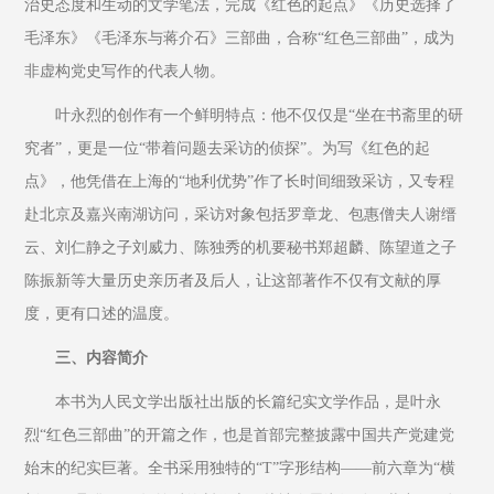
治史态度和生动的文学笔法，完成《红色的起点》《历史选择了
毛泽东》《毛泽东与蒋介石》三部曲，合称“红色三部曲”，成为
非虚构党史写作的代表人物。
叶永烈的创作有一个鲜明特点：他不仅仅是“坐在书斋里的研
究者”，更是一位“带着问题去采访的侦探”。为写《红色的起
点》，他凭借在上海的“地利优势”作了长时间细致采访，又专程
赴北京及嘉兴南湖访问，采访对象包括罗章龙、包惠僧夫人谢缙
云、刘仁静之子刘威力、陈独秀的机要秘书郑超麟、陈望道之子
陈振新等大量历史亲历者及后人，让这部著作不仅有文献的厚
度，更有口述的温度。
三、内容简介
本书为人民文学出版社出版的长篇纪实文学作品，是叶永
烈“红色三部曲”的开篇之作，也是首部完整披露中国共产党建党
始末的纪实巨著。全书采用独特的“T”字形结构——前六章为“横