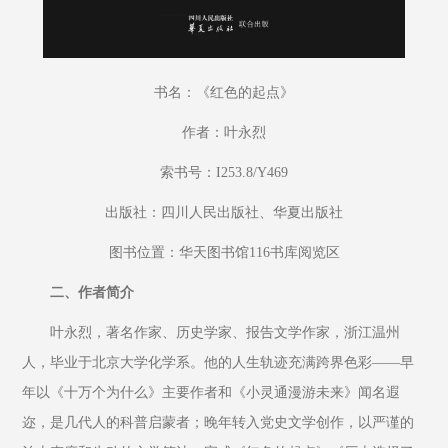
书名：《红色的起点》
作者：叶永烈
索书号：I253.8/Y469
出版社：四川人民出版社、华夏出版社
图书位置：华天图书馆116书库阅览区
二、作者简介
叶永烈，著名作家、历史学家、报告文学作家，浙江温州
人，毕业于北京大学化学系。他的人生轨迹充满跨界色彩——早
年以《十万个为什么》主要作者和《小灵通漫游未来》闻名遐
迩，是几代人的科普启蒙者；晚年转入党史文学创作，以严谨的