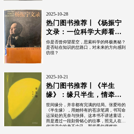
2025-10-28
热门图书推荐丨《杨振宁
文录：一位科学大师看人
与这个世界》
你是否曾仰望星空，思索科学的终极奥秘？
是否站在知识的岔路口，对未来的方向感到
彷徨？
2025-10-21
热门图书推荐丨《半生
缘》：缘只半生，情牵一
世
世间缘分，并非都有完满的结局。张爱玲的
《半生缘》，用她特有的苍凉笔调，书写命
运深处的无奈与抉择。这本书不讲述童话，
而是透过一段刻骨铭心的往事，照见人在时
代洪流中的身不由己。那些看似偶然的...