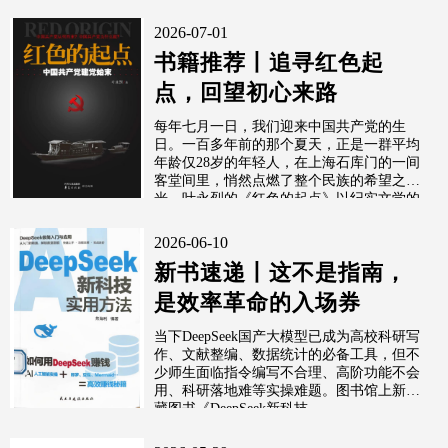
来。
2026-07-01
书籍推荐丨追寻红色起
点，回望初心来路
每年七月一日，我们迎来中国共产党的生
日。一百多年前的那个夏天，正是一群平均
年龄仅28岁的年轻人，在上海石库门的一间
客堂间里，悄然点燃了整个民族的希望之
光。叶永烈的《红色的起点》以纪实文学的
方...
2026-06-10
新书速递丨这不是指南，
是效率革命的入场券
当下DeepSeek国产大模型已成为高校科研写
作、文献整编、数据统计的必备工具，但不
少师生面临指令编写不合理、高阶功能不会
用、科研落地难等实操难题。图书馆上新馆
藏图书《DeepSeek新科技...