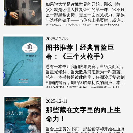
如果说大学是读懂世界的开始，那么《教
父》就是读懂人性复杂性的第一课。它不只
是一部黑帮史诗，更是一面照见权力、家族
与选择的镜子——当你合上书页时，或许会
对“如何生活”这个问题时，有更深刻的答
案。
2025-12-18
图书推荐丨经典冒险巨
著：《三个火枪手》
总有一本书让我们眼界更宽，当纸页翻动，
当星光倾斜，当无数条河汇聚为一种蔚蓝。
总有一本书接通彼此的岸，任潮汐反复镂刻
相同的留言，却始终临摹初次的潮声。本期
图书馆“图书推荐”系列，为您带来一本法...
2025-12-11
那些藏在文字里的向上生
命力！
当合上泛黄的书页，那些铅字却开始在血脉