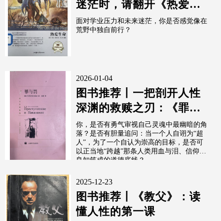
迷茫时，请翻开《热爱生
命》
面对学业压力和未来迷茫，你是否感觉像在
荒野中独自前行？
2026-01-04
图书推荐丨一把剖开人性
深渊的救赎之刃：《罪与
罚》
你，是否有勇气审视自己灵魂中最幽暗的角
落？是否有胆量追问：当一个人自诩为“超
人”，为了一个自认为崇高的目标，是否可
以正当地“跨越”那条人类用血与泪、信仰与
良知筑成的道德底线？
2025-12-23
图书推荐丨《教父》：读
懂人性的第一课