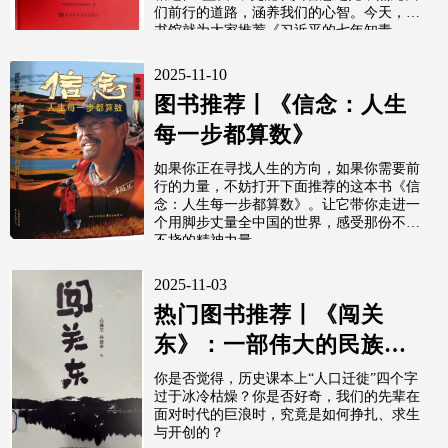
们前行的道路，涵养我们的心智。今天，图
书馆就为大家推荐《习近平的七年知青...
2025-11-10
图书推荐丨《信念：人生
每一步都算数》
如果你正在寻找人生的方向，如果你需要前
行的力量，不妨打开下面推荐的这本书《信
念：人生每一步都算数》。让它带你走进一
个用脚步丈量全中国的世界，感受那份不屈
不挠的精神力量。
2025-11-03
热门图书推荐丨《闯关
东》：一部伟大的民族史
诗
你是否觉得，历史课本上“人口迁徙”四个字
过于冰冷枯燥？你是否好奇，我们的先辈在
面对时代的巨浪时，究竟是如何挣扎、求生
与开创的？