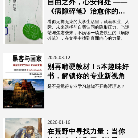
自由之外，心安何处 ——
《病隙碎笔》治愈你的焦
虑
看似无拘无束的大学生活里，藏着学业、人
际、未来选择与自我认同的隐形压力。当迷
茫与焦虑袭来，不妨读一读史铁生的《病隙
碎笔》，在文字中找到直面内心的力量。
2026-03-12
别再啃硬教材！5本趣味好
书，解锁你的专业新视角
是不是觉得专业学习总绕不开晦涩理论？
2026-01-16
在荒野中寻找力量：当你