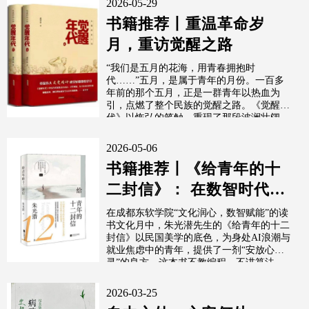
2026-05-29
书籍推荐丨重温革命岁
月，重访觉醒之路
“我们是五月的花海，用青春拥抱时
代……”五月，是属于青年的月份。一百多
年前的那个五月，正是一群青年以热血为
引，点燃了整个民族的觉醒之路。《觉醒年
代》以恢弘的笔触，重现了那段波澜壮阔
的“超燃创...
2026-05-06
书籍推荐丨《给青年的十
二封信》： 在数智时代守
护心灵的“源头活水”
在成都东软学院“文化润心，数智赋能”的读
书文化月中，朱光潜先生的《给青年的十二
封信》以民国美学的底色，为身处AI浪潮与
就业焦虑中的青年，提供了一剂“安放心
灵”的良方。这本书不教编程、不讲算法...
2026-03-25