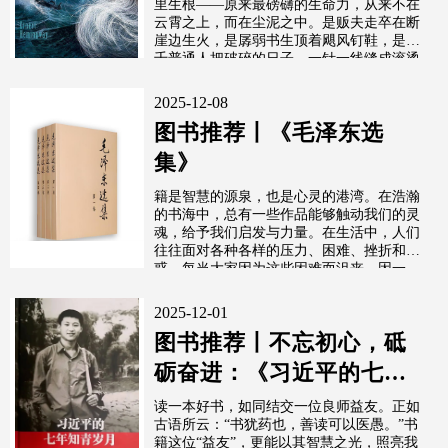
里生根——原来最磅礴的生命力，从来不在
云霄之上，而在尘泥之中。是贩夫走卒在断
崖边生火，是孱弱书生顶着飓风钉鞋，是万
千普通人把破碎的日子，一针一线缝成滚烫
的图腾。
2025-12-08
图书推荐丨《毛泽东选
集》
籍是智慧的源泉，也是心灵的港湾。在浩瀚
的书海中，总有一些作品能够触动我们的灵
魂，给予我们启发与力量。在生活中，人们
往往面对各种各样的压力、困难、挫折和困
惑。每当大家因为这些困难而沮丧，因一
时...
2025-12-01
图书推荐丨不忘初心，砥
砺奋进：《习近平的七年
知青岁月》
读一本好书，如同结交一位良师益友。正如
古语所云：“书犹药也，善读可以医愚。”书
籍这位“益友”，更能以其智慧之光，照亮我